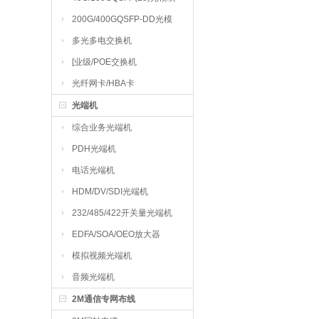
200G/400GQSFP-DD光模
块
多光多电交换机
[业级/POE交换机
光纤网卡/HBA卡
光端机
综合业务光端机
PDH光端机
电话光端机
HDM/DV/SDI光端机
232/485/422开关量光端机
EDFA/SOA/OEO放大器
模拟视频光端机
音频光端机
2M通信专网布线