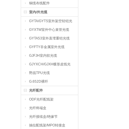
铜缆布线配件
室内/外光缆
GYTA/GYTS室外架空轻铠光
缆
GYXTW室外中心束管光缆
GYTA53室外直埋重铠光缆
GYFTY非金属室外光缆
GJFJH室内软光缆
GJYXCH/GJXH蝶形皮线光
缆
野战TPU光缆
G.652D裸纤
光纤配件
ODF光纤配线架
光纤终端盒
光纤接续盒/绝缘节
抽拉配线架/MPO转接盒