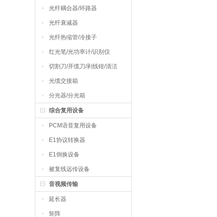
光纤耦合器/环路器
光纤衰减器
光纤热缩管/冷接子
红光笔/光功率计/识别仪
切割刀/开缆刀/剥线钳/清洁
工具
光缆交接箱
分光器/分光箱
综合复用设备
PCM语音复用设备
E1协议转换器
E1倒换设备
被复线远传设备
音视频传输
延长器
矩阵