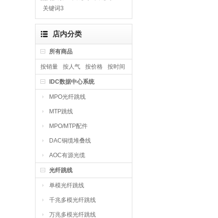
关键词3
店内分类
所有商品
按销量
按人气
按价格
按时间
IDC数据中心系统
MPO光纤跳线
MTP跳线
MPO/MTP配件
DAC铜缆堆叠线
AOC有源光缆
光纤跳线
单模光纤跳线
千兆多模光纤跳线
万兆多模光纤跳线