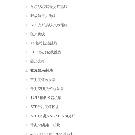
单模/多模铠装光纤跳线
野战航空头跳线
APC光纤跳线/束状尾纤
集束跳线
7.0基站拉远跳线
FTTH蝶形皮线跳线
隐形光纤
收发器/光模块
百兆光纤收发器
千兆/万兆光纤收发器
14/16槽收发器机架
SFP千兆光纤模块
SFP+万兆/25G(SFP28)光纤
模块
千兆/万兆电口模块
40G/100GQSFP(28)光模块