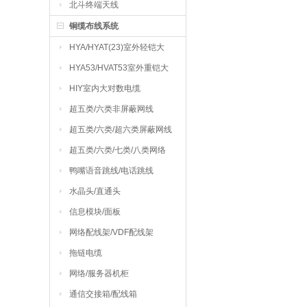
北斗终端天线
铜缆布线系统
HYA/HYAT(23)室外轻铠大
对数电缆
HYA53/HVAT53室外重铠大
对数电缆
HIY室内大对数电缆
超五类/六类非屏蔽网线
超五类/六类/超六类屏蔽网线
超五类/六类/七类/八类网络
跳线
鸭嘴语音跳线/电话跳线
水晶头/直通头
信息模块/面板
网络配线架/VDF配线架
拖链电缆
网络/服务器机柜
通信交接箱/配线箱