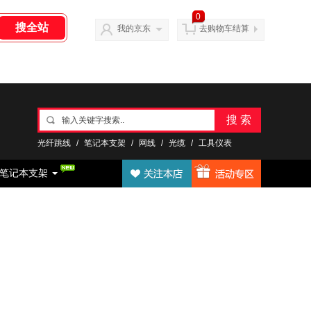
0
我的京东
去购物车结算
搜 索
光纤跳线
/
笔记本支架
/
网线
/
光缆
/
工具仪表
笔记本支架