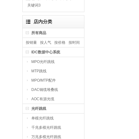
关键词3
店内分类
所有商品
按销量
按人气
按价格
按时间
IDC数据中心系统
MPO光纤跳线
MTP跳线
MPO/MTP配件
DAC铜缆堆叠线
AOC有源光缆
光纤跳线
单模光纤跳线
千兆多模光纤跳线
万兆多模光纤跳线