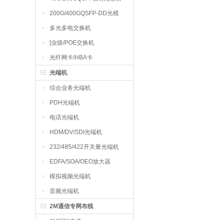
200G/400GQSFP-DD光模
块
多光多电交换机
[业级/POE交换机
光纤网卡/HBA卡
光端机
综合业务光端机
PDH光端机
电话光端机
HDM/DV/SDI光端机
232/485/422开关量光端机
EDFA/SOA/OEO放大器
模拟视频光端机
音频光端机
2M通信专网布线