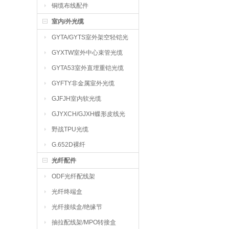
铜缆布线配件
室内/外光缆
GYTA/GYTS室外架空轻铠光
缆
GYXTW室外中心束管光缆
GYTA53室外直埋重铠光缆
GYFTY非金属室外光缆
GJFJH室内软光缆
GJYXCH/GJXH蝶形皮线光
缆
野战TPU光缆
G.652D裸纤
光纤配件
ODF光纤配线架
光纤终端盒
光纤接续盒/绝缘节
抽拉配线架/MPO转接盒