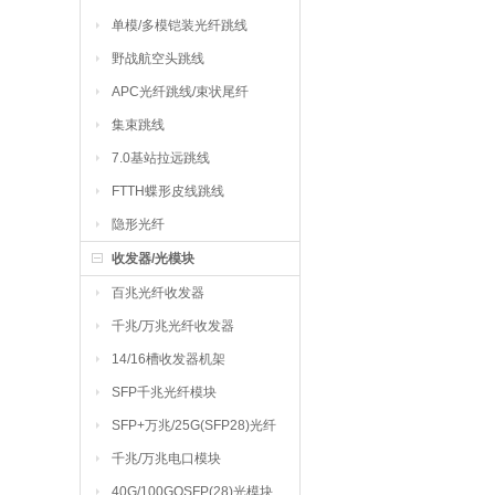
单模/多模铠装光纤跳线
野战航空头跳线
APC光纤跳线/束状尾纤
集束跳线
7.0基站拉远跳线
FTTH蝶形皮线跳线
隐形光纤
收发器/光模块
百兆光纤收发器
千兆/万兆光纤收发器
14/16槽收发器机架
SFP千兆光纤模块
SFP+万兆/25G(SFP28)光纤
模块
千兆/万兆电口模块
40G/100GQSFP(28)光模块