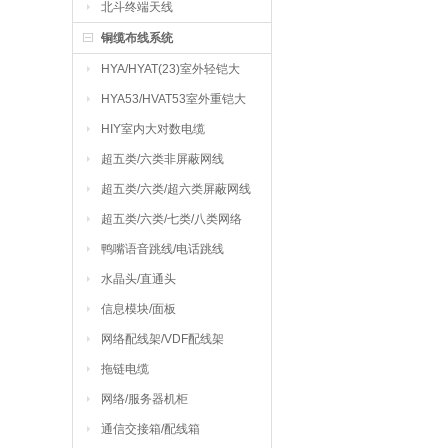
北斗终端天线
铜缆布线系统
HYA/HYAT(23)室外轻铠大
对数电缆
HYA53/HVAT53室外重铠大
对数电缆
HIY室内大对数电缆
超五类/六类非屏蔽网线
超五类/六类/超六类屏蔽网线
超五类/六类/七类/八类网络
跳线
鸭嘴语音跳线/电话跳线
水晶头/直通头
信息模块/面板
网络配线架/VDF配线架
拖链电缆
网络/服务器机柜
通信交接箱/配线箱