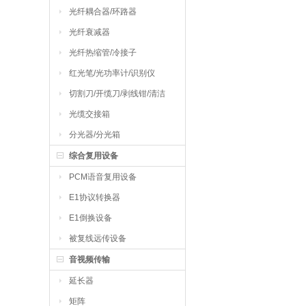
光纤耦合器/环路器
光纤衰减器
光纤热缩管/冷接子
红光笔/光功率计/识别仪
切割刀/开缆刀/剥线钳/清洁
工具
光缆交接箱
分光器/分光箱
综合复用设备
PCM语音复用设备
E1协议转换器
E1倒换设备
被复线远传设备
音视频传输
延长器
矩阵