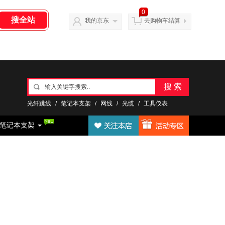
0
我的京东
去购物车结算
搜 索
光纤跳线
/
笔记本支架
/
网线
/
光缆
/
工具仪表
笔记本支架