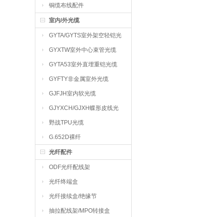
铜缆布线配件
室内/外光缆
GYTA/GYTS室外架空轻铠光
缆
GYXTW室外中心束管光缆
GYTA53室外直埋重铠光缆
GYFTY非金属室外光缆
GJFJH室内软光缆
GJYXCH/GJXH蝶形皮线光
缆
野战TPU光缆
G.652D裸纤
光纤配件
ODF光纤配线架
光纤终端盒
光纤接续盒/绝缘节
抽拉配线架/MPO转接盒