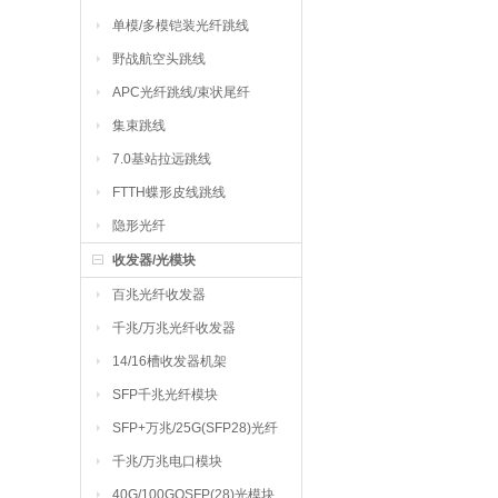
单模/多模铠装光纤跳线
野战航空头跳线
APC光纤跳线/束状尾纤
集束跳线
7.0基站拉远跳线
FTTH蝶形皮线跳线
隐形光纤
收发器/光模块
百兆光纤收发器
千兆/万兆光纤收发器
14/16槽收发器机架
SFP千兆光纤模块
SFP+万兆/25G(SFP28)光纤
模块
千兆/万兆电口模块
40G/100GQSFP(28)光模块