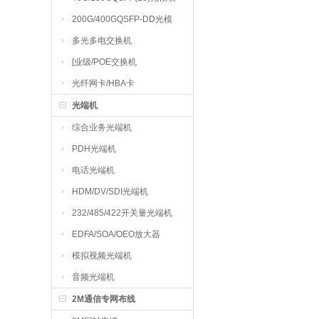
200G/400GQSFP-DD光模
块
多光多电交换机
[业级/POE交换机
光纤网卡/HBA卡
光端机
综合业务光端机
PDH光端机
电话光端机
HDM/DV/SDI光端机
232/485/422开关量光端机
EDFA/SOA/OEO放大器
模拟视频光端机
音频光端机
2M通信专网布线