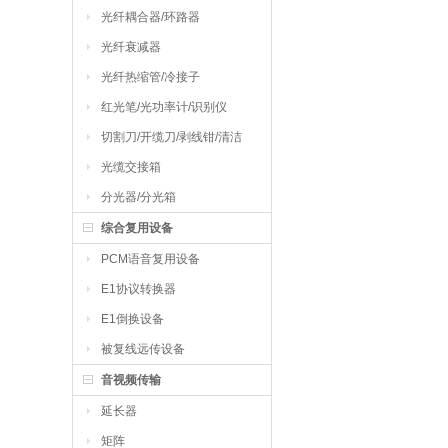
光纤耦合器/环路器
光纤衰减器
光纤热缩管/冷接子
红光笔/光功率计/识别仪
切割刀/开缆刀/剥线钳/清洁
工具
光缆交接箱
分光器/分光箱
综合复用设备
PCM语音复用设备
E1协议转换器
E1倒换设备
被复线远传设备
音视频传输
延长器
矩阵