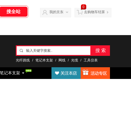
0
我的京东
去购物车结算
搜 索
光纤跳线
/
笔记本支架
/
网线
/
光缆
/
工具仪表
笔记本支架