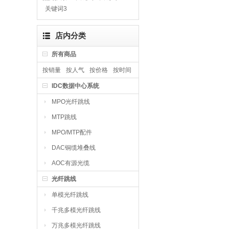
关键词3
店内分类
所有商品
按销量
按人气
按价格
按时间
IDC数据中心系统
MPO光纤跳线
MTP跳线
MPO/MTP配件
DAC铜缆堆叠线
AOC有源光缆
光纤跳线
单模光纤跳线
千兆多模光纤跳线
万兆多模光纤跳线