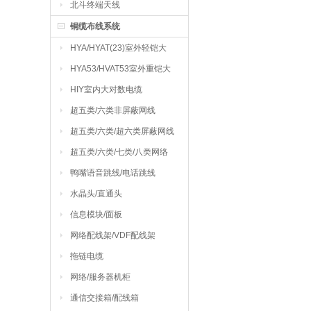
北斗终端天线
铜缆布线系统
HYA/HYAT(23)室外轻铠大
对数电缆
HYA53/HVAT53室外重铠大
对数电缆
HIY室内大对数电缆
超五类/六类非屏蔽网线
超五类/六类/超六类屏蔽网线
超五类/六类/七类/八类网络
跳线
鸭嘴语音跳线/电话跳线
水晶头/直通头
信息模块/面板
网络配线架/VDF配线架
拖链电缆
网络/服务器机柜
通信交接箱/配线箱